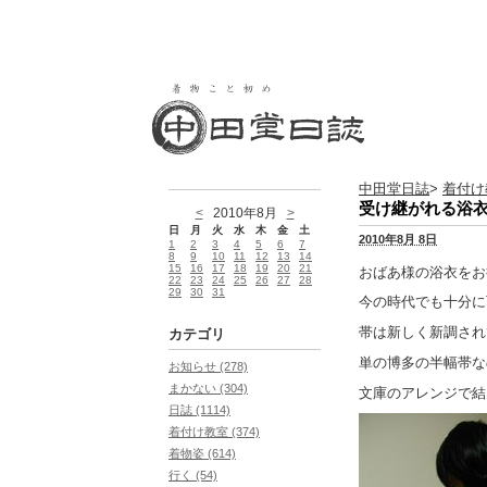
中田堂日誌
>
着付け
受け継がれる浴
<
2010年8月
>
日
月
火
水
木
金
土
2010年8月 8日
1
2
3
4
5
6
7
8
9
10
11
12
13
14
15
16
17
18
19
20
21
おばあ様の浴衣をお
22
23
24
25
26
27
28
29
30
31
今の時代でも十分に
帯は新しく新調され
カテゴリ
単の博多の半幅帯な
お知らせ (278)
まかない (304)
文庫のアレンジで結
日誌 (1114)
着付け教室 (374)
着物姿 (614)
行く (54)