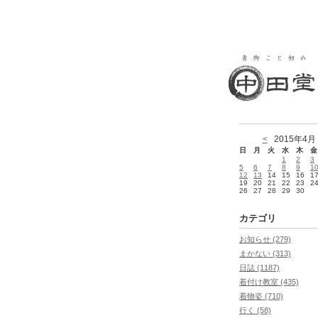
<
2015年4月
日
月
火
水
木
金
1
2
3
5
6
7
8
9
1
12
13
14
15
16
1
19
20
21
22
23
2
26
27
28
29
30
カテゴリ
お知らせ (279)
まかない (313)
日誌 (1187)
着付け教室 (435)
着物姿 (710)
行く (58)