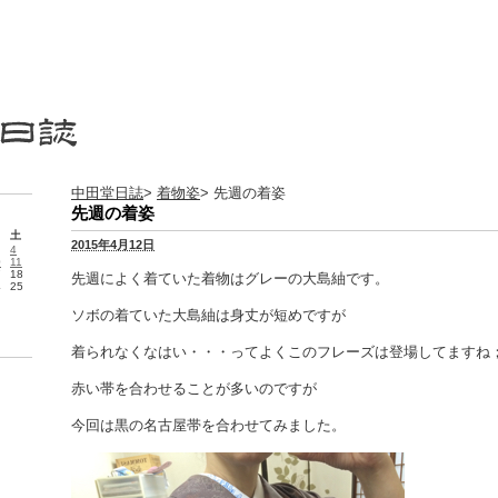
中田堂日誌
>
着物姿
> 先週の着姿
先週の着姿
土
2015年4月12日
4
0
11
7
18
先週によく着ていた着物はグレーの大島紬です。
4
25
ソボの着ていた大島紬は身丈が短めですが
着られなくなはい・・・ってよくこのフレーズは登場してますね
赤い帯を合わせることが多いのですが
今回は黒の名古屋帯を合わせてみました。