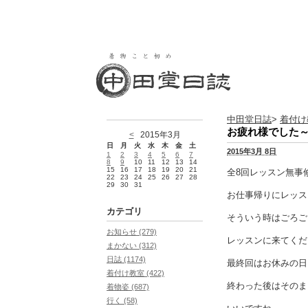
中田堂日誌
>
着付け
お疲れ様でした
<
2015年3月
日
月
火
水
木
金
土
2015年3月 8日
1
2
3
4
5
6
7
8
9
10
11
12
13
14
15
16
17
18
19
20
21
全8回レッスン無事
22
23
24
25
26
27
28
29
30
31
お仕事帰りにレッス
カテゴリ
そういう時はごろご
お知らせ (279)
レッスンに来てくだ
まかない (312)
日誌 (1174)
最終回はお休みの日
着付け教室 (422)
終わった後はそのま
着物姿 (687)
行く (58)