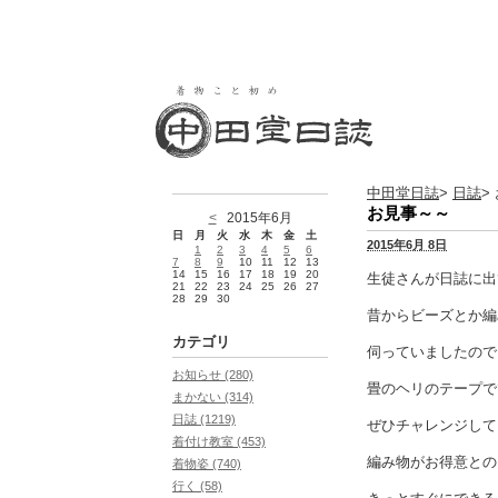
中田堂日誌
>
日誌
>
お見事～～
<
2015年6月
日
月
火
水
木
金
土
2015年6月 8日
1
2
3
4
5
6
7
8
9
10
11
12
13
14
15
16
17
18
19
20
生徒さんが日誌に出
21
22
23
24
25
26
27
28
29
30
昔からビーズとか編
カテゴリ
伺っていましたので
お知らせ (280)
畳のヘリのテープで
まかない (314)
日誌 (1219)
ぜひチャレンジして
着付け教室 (453)
編み物がお得意との
着物姿 (740)
行く (58)