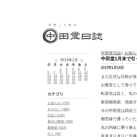
中田堂日誌
>
お知ら
中田堂1月末で引
<
2013年1月
>
日
月
火
水
木
金
土
2013年1月14日
1
2
3
4
5
6
7
8
9
10
11
12
13
14
15
16
17
18
19
まだ正式な日程が決
20
21
22
23
24
25
26
27
28
29
30
31
お教室として借りて
転居先は近く、丸の
カテゴリ
新宿御苑前、池袋方
お知らせ (278)
まかない (305)
今の中田堂は四谷三
日誌 (1135)
都営線で通っていた
着付け教室 (389)
丸の内線に乗り換え
着物姿 (633)
行く (56)
年末ぎりぎりに引越