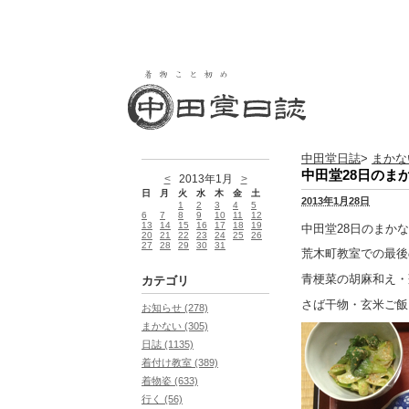
中田堂日誌
>
まかな
中田堂28日のま
<
2013年1月
>
日
月
火
水
木
金
土
2013年1月28日
1
2
3
4
5
6
7
8
9
10
11
12
13
14
15
16
17
18
19
中田堂28日のまか
20
21
22
23
24
25
26
27
28
29
30
31
荒木町教室での最後
青梗菜の胡麻和え・
カテゴリ
さば干物・玄米ご飯
お知らせ (278)
まかない (305)
日誌 (1135)
着付け教室 (389)
着物姿 (633)
行く (56)