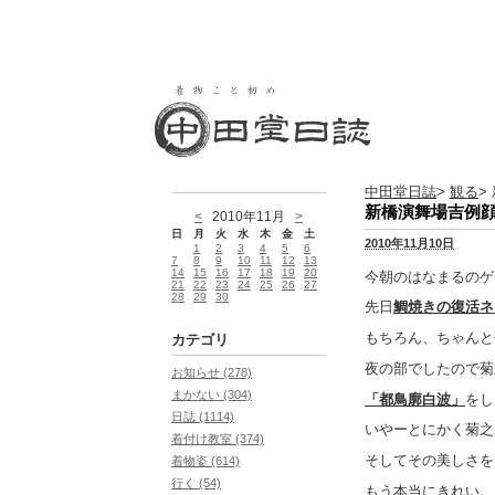
中田堂日誌
>
観る
>
新橋演舞場吉例
<
2010年11月
>
日
月
火
水
木
金
土
2010年11月10日
1
2
3
4
5
6
7
8
9
10
11
12
13
14
15
16
17
18
19
20
今朝のはなまるのゲ
21
22
23
24
25
26
27
28
29
30
先日
鯛焼きの復活ネ
もちろん、ちゃんと
カテゴリ
夜の部でしたので菊
お知らせ (278)
まかない (304)
「都鳥廓白波」
をし
日誌 (1114)
いやーとにかく菊之
着付け教室 (374)
そしてその美しさを
着物姿 (614)
行く (54)
もう本当にきれい。