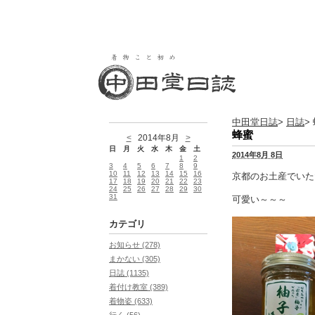
中田堂日誌
>
日誌
>
蜂蜜
<
2014年8月
>
日
月
火
水
木
金
土
2014年8月 8日
1
2
3
4
5
6
7
8
9
10
11
12
13
14
15
16
京都のお土産でいた
17
18
19
20
21
22
23
24
25
26
27
28
29
30
31
可愛い～～～
カテゴリ
お知らせ (278)
まかない (305)
日誌 (1135)
着付け教室 (389)
着物姿 (633)
行く (56)