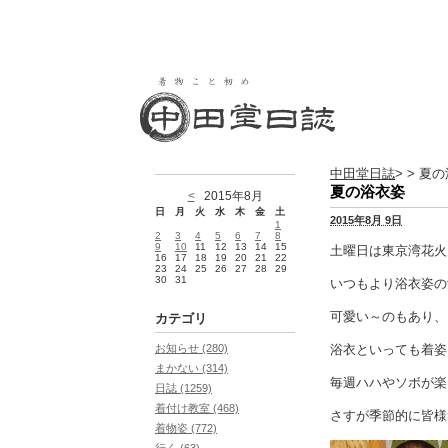
中田堂日誌
> > 夏
夏の浴衣姿
<
2015年8月
日
月
火
水
木
金
土
2015年8月 9日
1
2
3
4
5
6
7
8
9
10
11
12
13
14
15
土曜日は東京湾花火
16
17
18
19
20
21
22
23
24
25
26
27
28
29
30
31
いつもより浴衣姿の
可愛い～のもあり、
カテゴリ
浴衣といっても着姿
お知らせ (280)
まかない (314)
毎週ハハやソボが楽
日誌 (1259)
着付け教室 (468)
さすが季節的に皆様
着物姿 (772)
行く (63)