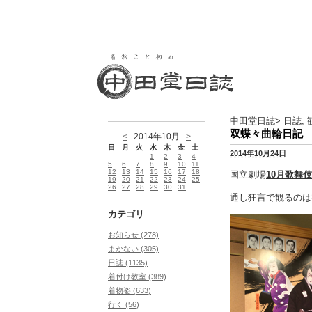
中田堂日誌
>
日誌
,
双蝶々曲輪日記
<
2014年10月
>
日
月
火
水
木
金
土
2014年10月24日
1
2
3
4
5
6
7
8
9
10
11
12
13
14
15
16
17
18
国立劇場
10月歌舞
19
20
21
22
23
24
25
26
27
28
29
30
31
通し狂言で観るのは
カテゴリ
お知らせ (278)
まかない (305)
日誌 (1135)
着付け教室 (389)
着物姿 (633)
行く (56)