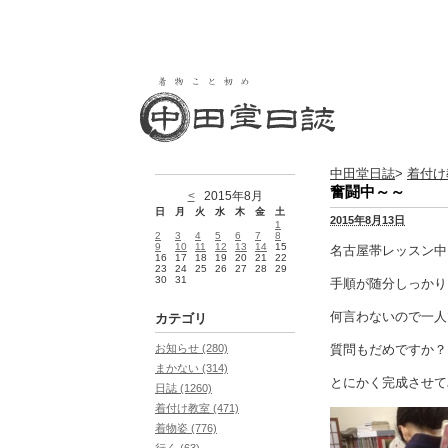
中田堂日誌
>
着付け
奮闘中～～
<
2015年8月
日
月
火
水
木
金
土
2015年8月13日
1
2
3
4
5
6
7
8
9
10
11
12
13
14
15
名古屋帯レッスン中
16
17
18
19
20
21
22
23
24
25
26
27
28
29
30
31
手順が随分しっかり
何言わないので一人
カテゴリ
質問もだめですか？
お知らせ (280)
まかない (314)
とにかく完成させて
日誌 (1260)
着付け教室 (471)
着物姿 (776)
行く (63)