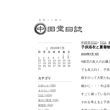
中田堂日誌
>
日誌
,
子供浴衣と夏着
<
2016年7月
日
月
火
水
木
金
土
2016年7月 3日
1
2
3
4
5
6
7
8
9
10
11
12
13
14
15
16
4歳児の友人のお嬢
17
18
19
20
21
22
23
24
25
26
27
28
29
30
31
でも友人曰く、子供
探すのって大変だね
カテゴリ
確かに・・・今は浴
お知らせ (286)
まかない (320)
すごく減っているの
日誌 (1459)
着付け教室 (539)
それを考えると子供
着物姿 (943)
行く (90)