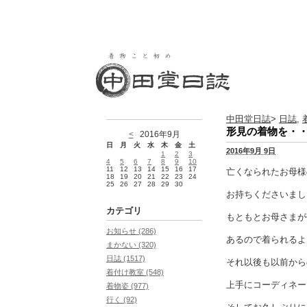
中田堂日誌
>
日誌
,
形見の着物を・
<
2016年9月
日
月
火
水
木
金
土
2016年9月 9日
1
2
3
4
5
6
7
8
9
10
11
12
13
14
15
16
17
亡くなられたお母様
18
19
20
21
22
23
24
25
26
27
28
29
30
お持ちくださいまし
カテゴリ
もともとお母さまが
お知らせ (286)
あるので着られるよ
まかない (320)
日誌 (1517)
それ以後も以前から
着付け教室 (548)
上手にコーディネー
着物姿 (977)
行く (92)