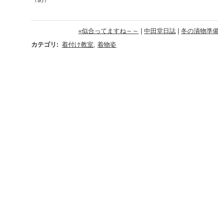
«似合ってますね～～
|
中田堂日誌
|
冬の漬物準備
カテゴリ
:
着付け教室
,
着物姿