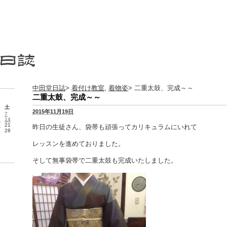
中田堂日誌
>
着付け教室
,
着物姿
> 二重太鼓、完成～～
二重太鼓、完成～～
土
2015年11月19日
7
3
14
0
21
昨日の生徒さん、袋帯も頑張ってカリキュラムにいれて
7
28
レッスンを進めておりました。
そして無事袋帯で二重太鼓も完成いたしました。