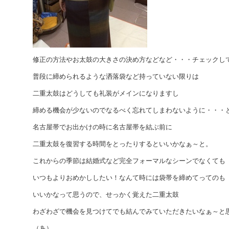
修正の方法やお太鼓の大きさの決め方などなど・・・チェックし
普段に締められるような洒落袋など持っていない限りは
二重太鼓はどうしても礼装がメインになりますし
締める機会が少ないのでなるべく忘れてしまわないように・・・
名古屋帯でお出かけの時に名古屋帯を結ぶ前に
二重太鼓を復習する時間をとったりするといいかなぁ～と。
これからの季節は結婚式など完全フォーマルなシーンでなくても
いつもよりおめかししたい！なんて時には袋帯を締めてってのも
いいかなって思うので、せっかく覚えた二重太鼓
わざわざで機会を見つけてでも結んでみていただきたいなぁ～と
（あ）