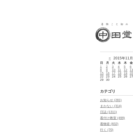
<
2015年11月
日
月
火
水
木
金
1
2
3
4
5
6
8
9
10
11
12
1
15
16
17
18
19
2
22
23
24
25
26
2
29
30
カテゴリ
お知らせ (281)
まかない (314)
日誌 (1311)
着付け教室 (499)
着物姿 (832)
行く (70)