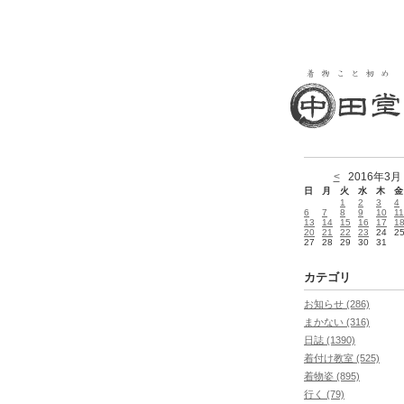
<
2016年3月
日
月
火
水
木
金
1
2
3
4
6
7
8
9
10
11
13
14
15
16
17
1
20
21
22
23
24
2
27
28
29
30
31
カテゴリ
お知らせ (286)
まかない (316)
日誌 (1390)
着付け教室 (525)
着物姿 (895)
行く (79)