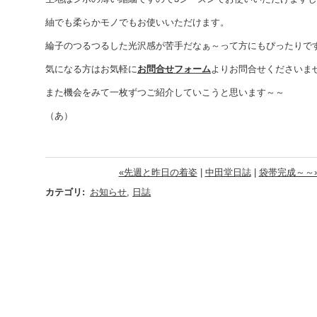
紬でも柔らかモノでもお使いいただけます。
綸子のつるつるした光沢感が苦手だなぁ～って方にもぴったりで
気になる方はお気軽に
お問合せフォーム
よりお問合せくださいま
また機会をみて一枚ずつご紹介していこうと思います～～
（あ）
«先週と昨日の着姿
|
中田堂日誌
|
袋帯完成～～
カテゴリ
:
お知らせ
,
日誌