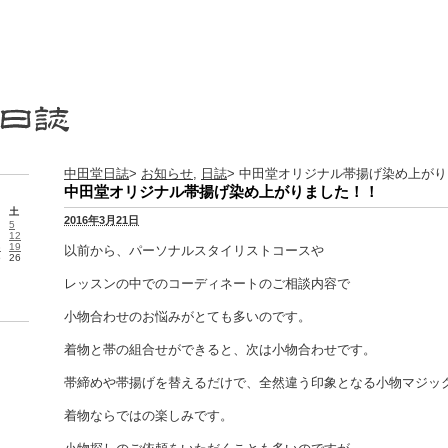
中田堂日誌
>
お知らせ
,
日誌
> 中田堂オリジナル帯揚げ染め上が
中田堂オリジナル帯揚げ染め上がりました！！
土
2016年3月21日
5
12
8
19
以前から、パーソナルスタイリストコースや
5
26
レッスンの中でのコーディネートのご相談内容で
小物合わせのお悩みがとても多いのです。
着物と帯の組合せができると、次は小物合わせです。
帯締めや帯揚げを替えるだけで、全然違う印象となる小物マジッ
着物ならではの楽しみです。