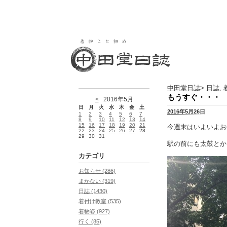
中田堂日誌
>
日誌
,
もうすぐ・・・
<
2016年5月
日
月
火
水
木
金
土
2016年5月26日
1
2
3
4
5
6
7
8
9
10
11
12
13
14
15
16
17
18
19
20
21
今週末はいよいよお
22
23
24
25
26
27
28
29
30
31
駅の前にも太鼓とか
カテゴリ
お知らせ (286)
まかない (319)
日誌 (1430)
着付け教室 (535)
着物姿 (927)
行く (85)