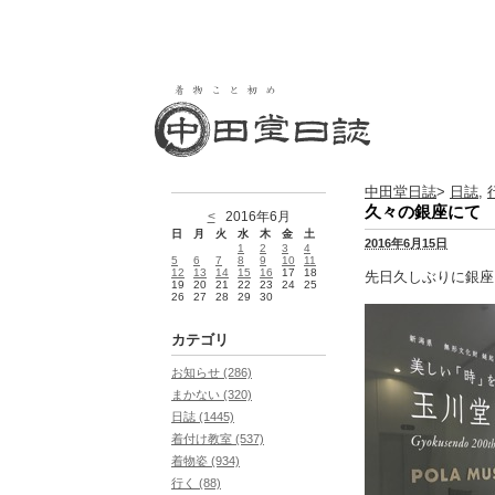
中田堂日誌
>
日誌
,
久々の銀座にて
<
2016年6月
日
月
火
水
木
金
土
2016年6月15日
1
2
3
4
5
6
7
8
9
10
11
12
13
14
15
16
17
18
先日久しぶりに銀座
19
20
21
22
23
24
25
26
27
28
29
30
カテゴリ
お知らせ (286)
まかない (320)
日誌 (1445)
着付け教室 (537)
着物姿 (934)
行く (88)