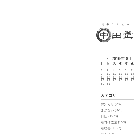
<
2016年10
日
月
火
水
木
金
2
3
4
5
6
7
9
10
11
12
13
1
16
17
18
19
20
2
23
24
25
26
27
2
30
31
カテゴリ
お知らせ (287)
まかない (320)
日誌 (1578)
着付け教室 (559)
着物姿 (1027)
行く (97)