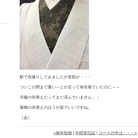
駅で自撮りしてみましたが首筋が・・・
ついこの間まで暑い～とか言って単衣着ていたのに～～
洋服の衣替えだってまだ済んでいません；；
着物の衣替えのほうが楽でいいですね。
（あ）
«毎年恒例
|
中田堂日誌
|
コートの中は・・・»