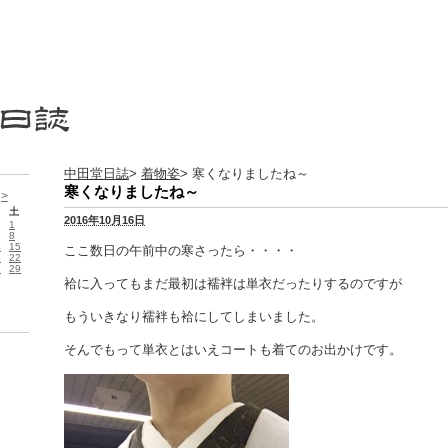
中田堂日誌
>
着物姿
> 寒くなりましたね～
寒くなりましたね～
月
>
土
2016年10月16日
1
8
4
15
ここ数日の午前中の寒さったら・・・・
1
22
8
29
袷に入ってもまだ最初は襦袢は単衣だったりするのですが
もういきなり襦袢も袷にしてしまいました。
そんでもって単衣とはいえコートも着てのお出かけです。